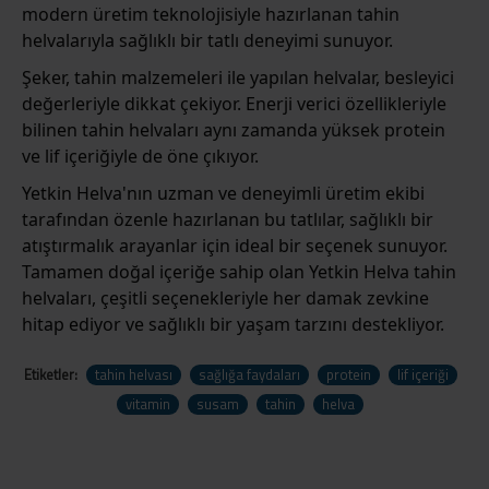
modern üretim teknolojisiyle hazırlanan tahin
helvalarıyla sağlıklı bir tatlı deneyimi sunuyor.
Şeker, tahin malzemeleri ile yapılan helvalar, besleyici
değerleriyle dikkat çekiyor. Enerji verici özellikleriyle
bilinen tahin helvaları aynı zamanda yüksek protein
ve lif içeriğiyle de öne çıkıyor.
Yetkin Helva
'nın uzman ve deneyimli üretim ekibi
tarafından özenle hazırlanan bu tatlılar, sağlıklı bir
atıştırmalık arayanlar için ideal bir seçenek sunuyor.
Tamamen doğal içeriğe sahip olan
Yetkin Helva
tahin
helvaları, çeşitli seçenekleriyle her damak zevkine
hitap ediyor ve sağlıklı bir yaşam tarzını destekliyor.
Etiketler:
tahin helvası
sağlığa faydaları
protein
lif içeriği
vitamin
susam
tahin
helva