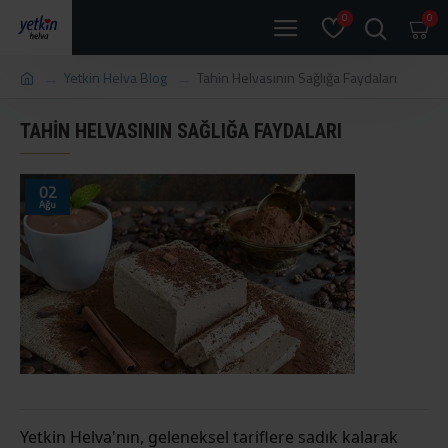
0
0
Yetkin Helva Blog
Tahin Helvasının Sağlığa Faydaları
TAHIN HELVASININ SAĞLIĞA FAYDALARI
02
Ağu
Yetkin Helva'nın, geleneksel tariflere sadık kalarak