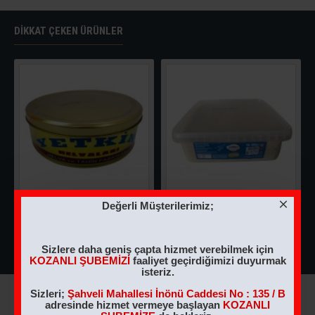
DIKKAT ÇEKEN ÜRÜNLER
Değerli Müşterilerimiz;
1 KG NOSTALJİK KUTU ANTEP FISTIKLI HELVA
5 KG Sade Helva
540,00TL
1.100,00TL
Sizlere daha geniş çapta hizmet verebilmek için
KOZANLI ŞUBEMİZİ
faaliyet geçirdiğimizi duyurmak
isteriz.
Sizleri;
Şahveli Mahallesi İnönü Caddesi No : 135 / B
adresinde hizmet vermeye başlayan
KOZANLI