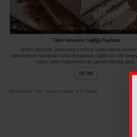
Tahin Helvasının Sağlığa Faydaları
Yetkin Helva'nın, geleneksel tariflere sadık kalarak moder
teknolojisiyle hazırlanan tahin helvalarıyla sağlıklı bir tatlı den
Şeker, tahin malzemeleri ile yapılan helvalar, besl..
DETAY
Gösterilen: 1 ile 1 arası, toplam: 1 (1 Sayfa)