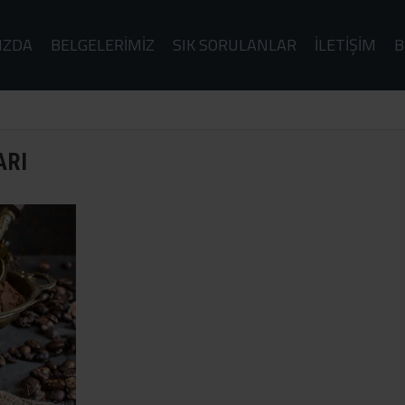
IZDA
BELGELERIMIZ
SIK SORULANLAR
İLETIŞIM
B
ARI