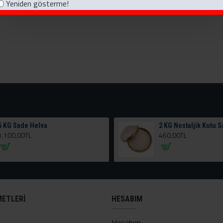
Yeniden gösterme!
5 KG Sade Helva
2 KG Nostaljik Kutu 
1.100,00TL
460,00TL
METLERI
HESABIM
Hesabım