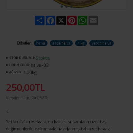
Share
Facebook
X
Pinterest
WhatsApp
Email
Etiketler:
helva
sade helva
1 kg
yetkin helva
Stokta
STOK DURUMU:
helva-03
ÜRÜN KODU:
1.00kg
AĞIRLIK:
250,00TL
Vergiler Hariç: 247,52TL
Yetkin Tahin Helvası, en kaliteli susamların özel taş
değirmenlerde ezilmesiyle hazırlanmış tahin ve beyaz