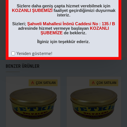
1 KG NOSTALJİK
700 GR Antep
Sizlere daha geniş çapta hizmet verebilmek için
KUTU ANTEP
Fıstıklı Helva
KOZANLI ŞUBEMİZİ
faaliyet geçirdiğimizi duyurmak
FISTIKLI HELVA
isteriz.
470,00TL
540,00TL
Sizleri;
Şahveli Mahallesi İnönü Caddesi No : 135 / B
adresinde hizmet vermeye başlayan
KOZANLI
ŞUBEMİZE
de bekleriz.
SEPETE EKLE
SEPETE EKLE
İlginiz için teşekkür ederiz.
Yeniden gösterme!
BENZER ÜRÜNLER
ÇOK SATILAN
ÇOK SATILAN