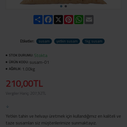
Share
Facebook
X
Pinterest
WhatsApp
Email
Etiketler:
susam
yetkin susam
1kg susam
Stokta
STOK DURUMU:
susam-01
ÜRÜN KODU:
1.00kg
AĞIRLIK:
210,00TL
Vergiler Hariç: 207,92TL
Yetkin tahin ve helvayı üretmek için kullandığımız en kaliteli ve
taze susamları siz müşterilerimize sunmaktayız.