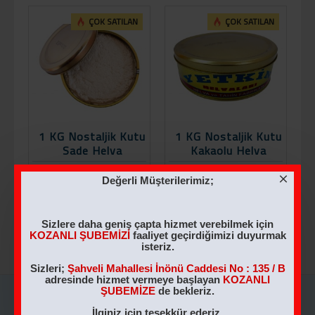
ÇOK SATILAN
ÇOK SATILAN
1 KG Nostaljik Kutu
1 KG Nostaljik Kutu
Sade Helva
Kakaolu Helva
250,00TL
250,00TL
Değerli Müşterilerimiz;
Sizlere daha geniş çapta hizmet verebilmek için
SEPETE EKLE
SEPETE EKLE
KOZANLI ŞUBEMİZİ
faaliyet geçirdiğimizi duyurmak
isteriz.
Sizleri;
Şahveli Mahallesi İnönü Caddesi No : 135 / B
adresinde hizmet vermeye başlayan
KOZANLI
ŞUBEMİZE
de bekleriz.
BENZER ÜRÜNLER
İlginiz için teşekkür ederiz.