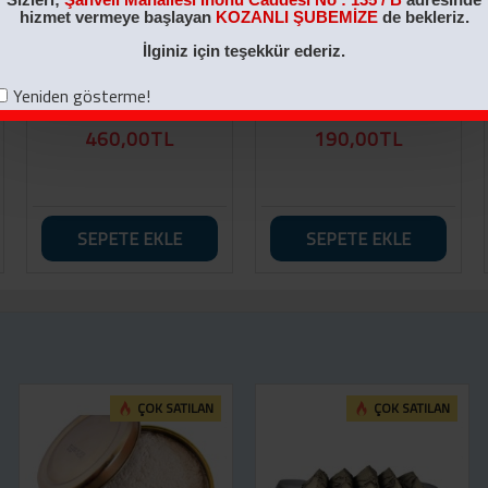
hizmet vermeye başlayan
KOZANLI ŞUBEMİZE
de bekleriz.
İlginiz için teşekkür ederiz.
Yeniden gösterme!
2 KG Sade Helva
700 GR Kakaolu Helva
460,00TL
190,00TL
SEPETE EKLE
SEPETE EKLE
ÇOK SATILAN
ÇOK SATILAN