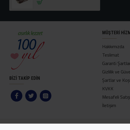
MÜŞTERI HIZ
Hakkımızda
Teslimat
Garanti Şartlar
Gizlilik ve Güve
BİZİ TAKİP EDİN
Şartlar ve Koş
KVKK
Mesafeli Satı
İletişim
Copyright © 2024, Yetkin Helva Online Mağaza