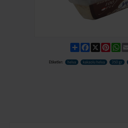
Share
Facebook
X
Pinteres
Wh
Etiketler:
helva
kakaolu helva
350 gr