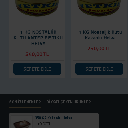
1 KG NOSTALJİK
1 KG Nostaljik Kutu
KUTU ANTEP FISTIKLI
Kakaolu Helva
HELVA
250,00TL
540,00TL
SEPETE EKLE
SEPETE EKLE
SON İZLENENLER
DIKKAT ÇEKEN ÜRÜNLER
350 GR Kakaolu Helva
110,00TL