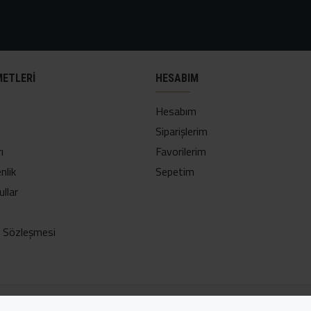
METLERI
HESABIM
Hesabım
Siparişlerim
ı
Favorilerim
nlik
Sepetim
ullar
ş Sözleşmesi
Adres:
Suyabatmaz Mah. Yeniçarsı Cd. No:30/A Şahinbey/Gazi