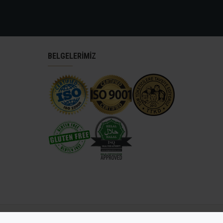
BELGELERİMİZ
antep