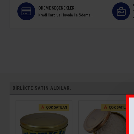
ÖDEME SEÇENEKLERI
Kredi Kartı ve Havale ile ödeme...
BIRLIKTE SATIN ALDILAR.
ÇOK SATILAN
ÇOK SATILAN