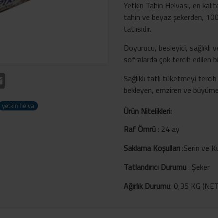
Yetkin Tahin Helvası, en kali
tahin ve beyaz şekerden, 100 yı
tatlısıdır.
Doyurucu, besleyici, sağlıklı ve
sofralarda çok tercih edilen bi
t
atsApp
Email
Sağlıklı tatlı tüketmeyi tercih
bekleyen, emziren ve büyüme ça
yetkin helva
Ürün Nitelikleri:
Raf Ömrü
:
24 ay
Saklama Koşulları
:
Serin ve K
Tatlandırıcı Durumu
:
Şeker
Ağırlık Durumu
:
0,35 KG (NET)