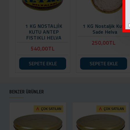
1 KG NOSTALJİK
1 KG Nostaljik Kutu
KUTU ANTEP
Sade Helva
FISTIKLI HELVA
250,00TL
540,00TL
SEPETE EKLE
SEPETE EKLE
BENZER ÜRÜNLER
ÇOK SATILAN
ÇOK SATILAN