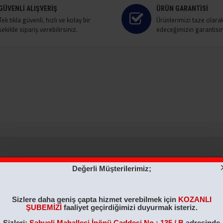
GÜVENLI ALIŞVERIŞ
ÜRÜN GARANTISI
Tek tıkla güvenli, hızlı ve kolay bir
Ürünlerimizi taze olara
şekilde sipariş verebilirsiniz.
edeceğimizin garantisini
Değerli Müşterilerimiz;
ÇOK SATILAN
ÇOK SATILAN
Sizlere daha geniş çapta hizmet verebilmek için
KOZANLI
ŞUBEMİZİ
faaliyet geçirdiğimizi duyurmak isteriz.
Sizleri;
Şahveli Mahallesi İnönü Caddesi No : 135 / B
adresinde