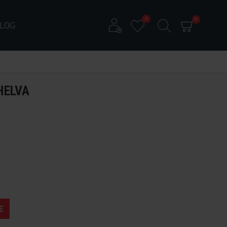
0
0
LOG
HELVA
E