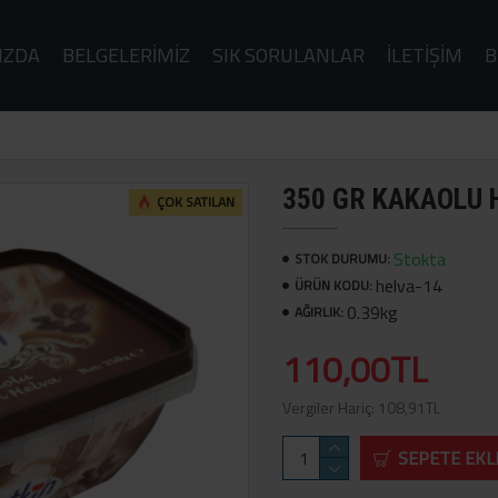
IZDA
BELGELERIMIZ
SIK SORULANLAR
İLETIŞIM
B
350 GR KAKAOLU 
ÇOK SATILAN
Stokta
STOK DURUMU:
helva-14
ÜRÜN KODU:
0.39kg
AĞIRLIK:
110,00TL
Vergiler Hariç: 108,91TL
SEPETE EKL