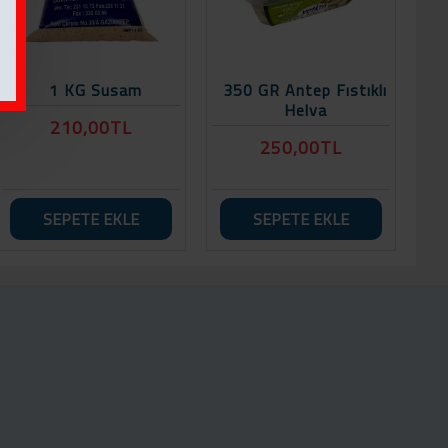
1 KG Susam
350 GR Antep Fıstıklı
Helva
210,00TL
250,00TL
SEPETE EKLE
SEPETE EKLE