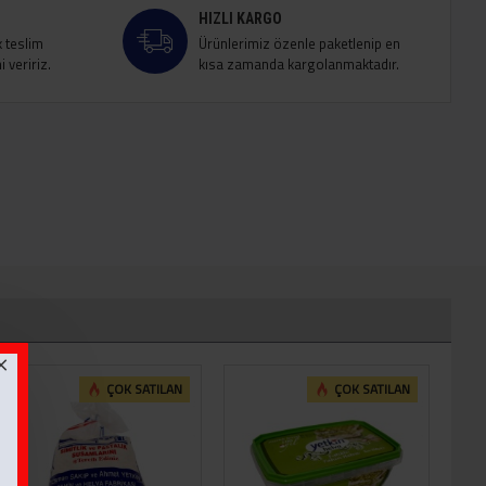
HIZLI KARGO
k teslim
Ürünlerimiz özenle paketlenip en
 veririz.
kısa zamanda kargolanmaktadır.
ÇOK SATILAN
ÇOK SATILAN