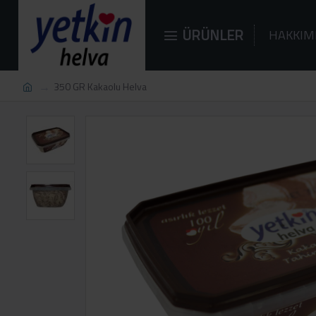
ÜRÜNLER
HAKKIM
350 GR Kakaolu Helva