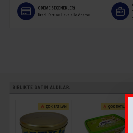
ÖDEME SEÇENEKLERI
Kredi Kartı ve Havale ile ödeme...
BIRLIKTE SATIN ALDILAR.
ÇOK SATILAN
ÇOK SATILAN