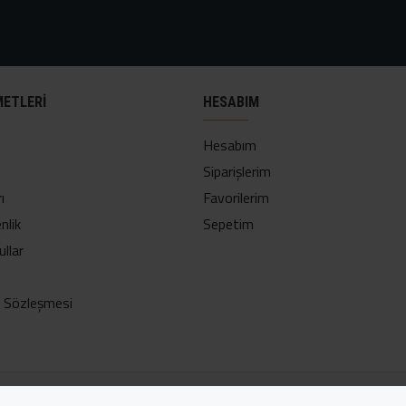
METLERI
HESABIM
Hesabım
Siparişlerim
ı
Favorilerim
nlik
Sepetim
ullar
ş Sözleşmesi
Adres:
Suyabatmaz Mah. Yeniçarsı Cd. No:30/A Şahinbey/Gazi