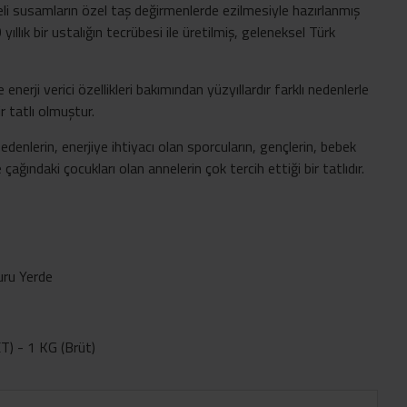
teli susamların özel taş değirmenlerde ezilmesiyle hazırlanmış
llık bir ustalığın tecrübesi ile üretilmiş, geleneksel Türk
 enerji verici özellikleri bakımından yüzyıllardır farklı nedenlerle
r tatlı olmuştur.
 edenlerin, enerjiye ihtiyacı olan sporcuların, gençlerin, bebek
ğındaki çocukları olan annelerin çok tercih ettiği bir tatlıdır.
uru Yerde
) - 1 KG (Brüt)