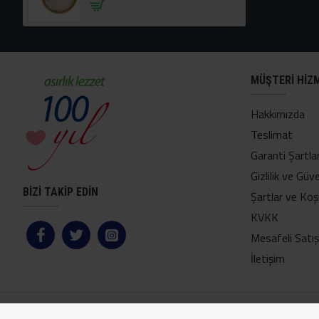
MÜŞTERI HIZ
Hakkımızda
Teslimat
Garanti Şartlar
Gizlilik ve Güve
BİZİ TAKİP EDİN
Şartlar ve Koş
KVKK
Mesafeli Satı
İletişim
Copyright © 2024, Yetkin Helva Online Mağaza