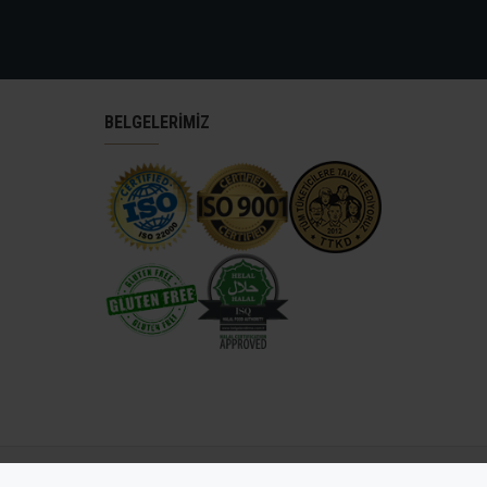
BELGELERİMİZ
antep