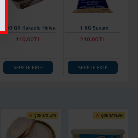
350 GR Kakaolu Helva
1 KG Susam
110,00TL
210,00TL
SEPETE EKLE
SEPETE EKLE
ÇOK SATILAN
ÇOK SATILAN