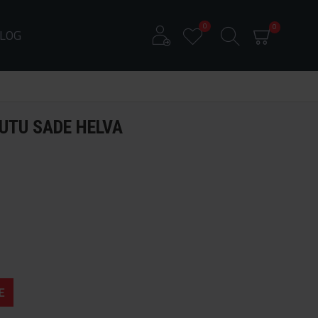
0
0
LOG
KUTU SADE HELVA
E