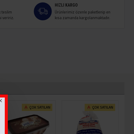
HIZLI KARGO
k teslim
Ürünlerimiz özenle paketlenip en
 veririz.
kısa zamanda kargolanmaktadır.
ÇOK SATILAN
ÇOK SATILAN