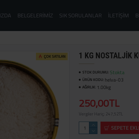
IZDA
BELGELERIMIZ
SIK SORULANLAR
İLETIŞIM
B
1 KG NOSTALJIK 
ÇOK SATILAN
Stokta
STOK DURUMU:
helva-03
ÜRÜN KODU:
1.00kg
AĞIRLIK:
250,00TL
Vergiler Hariç: 247,52TL
SEPETE EKL