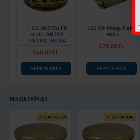
1 KG NOSTALJİK
700 GR Antep Fıstıklı
KUTU ANTEP
Helva
FISTIKLI HELVA
470,00TL
540,00TL
SEPETE EKLE
SEPETE EKLE
BENZER ÜRÜNLER
ÇOK SATILAN
ÇOK SATILAN