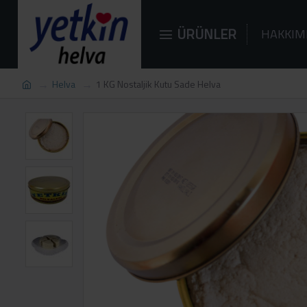
ÜRÜNLER
HAKKIM
Helva
1 KG Nostaljik Kutu Sade Helva