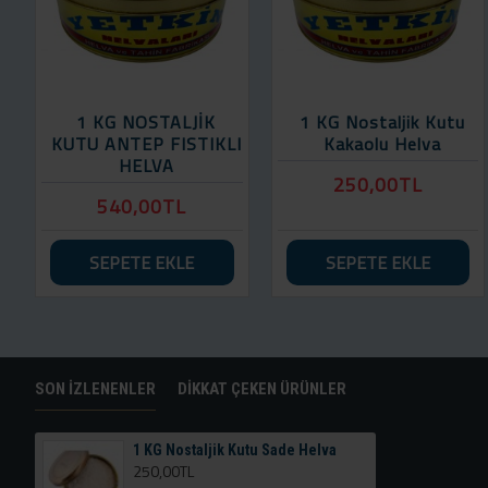
1 KG NOSTALJİK
1 KG Nostaljik Kutu
KUTU ANTEP FISTIKLI
Kakaolu Helva
HELVA
250,00TL
540,00TL
SEPETE EKLE
SEPETE EKLE
SON İZLENENLER
DIKKAT ÇEKEN ÜRÜNLER
1 KG Nostaljik Kutu Sade Helva
250,00TL