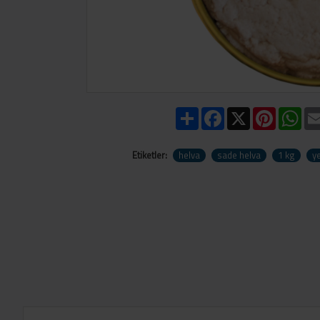
Share
Facebook
X
Pinteres
Wh
Etiketler:
helva
sade helva
1 kg
ye