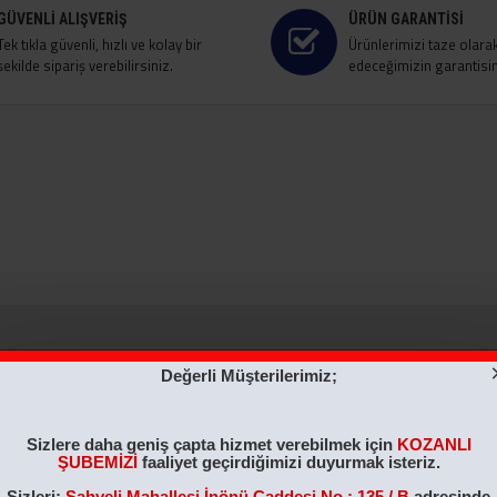
GÜVENLI ALIŞVERIŞ
ÜRÜN GARANTISI
Tek tıkla güvenli, hızlı ve kolay bir
Ürünlerimizi taze olara
şekilde sipariş verebilirsiniz.
edeceğimizin garantisini
Değerli Müşterilerimiz;
ÇOK SATILAN
ÇOK SATILAN
Sizlere daha geniş çapta hizmet verebilmek için
KOZANLI
ŞUBEMİZİ
faaliyet geçirdiğimizi duyurmak isteriz.
Sizleri;
Şahveli Mahallesi İnönü Caddesi No : 135 / B
adresinde