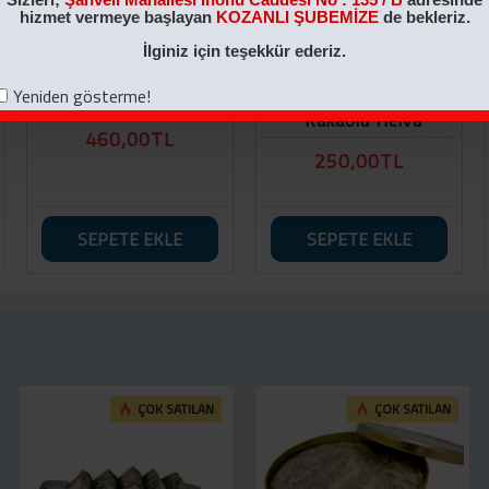
hizmet vermeye başlayan
KOZANLI ŞUBEMİZE
de bekleriz.
İlginiz için teşekkür ederiz.
Yeniden gösterme!
2 KG Sade Helva
1 KG Nostaljik Kutu
Kakaolu Helva
460,00TL
250,00TL
SEPETE EKLE
SEPETE EKLE
ÇOK SATILAN
ÇOK SATILAN