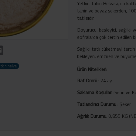
Yetkin Tahin Helvası, en kali
tahin ve beyaz şekerden, 100 yı
tatlısıdır.
Doyurucu, besleyici, sağlıklı ve
sofralarda çok tercih edilen bi
t
atsApp
Email
Sağlıklı tatlı tüketmeyi tercih
bekleyen, emziren ve büyüme ça
tkin helva
Ürün Nitelikleri:
Raf Ömrü
:
24 ay
Saklama Koşulları
:
Serin ve K
Tatlandırıcı Durumu
:
Şeker
Ağırlık Durumu
:
0,855 KG (NET