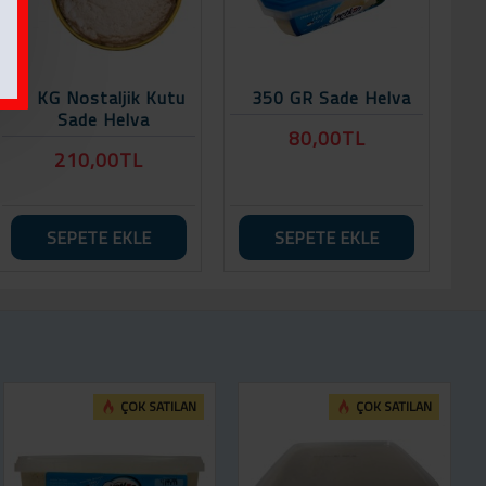
1 KG Nostaljik Kutu
350 GR Sade Helva
Sade Helva
80,00TL
210,00TL
SEPETE EKLE
SEPETE EKLE
ÇOK SATILAN
ÇOK SATILAN