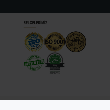
BELGELERİMİZ
antep