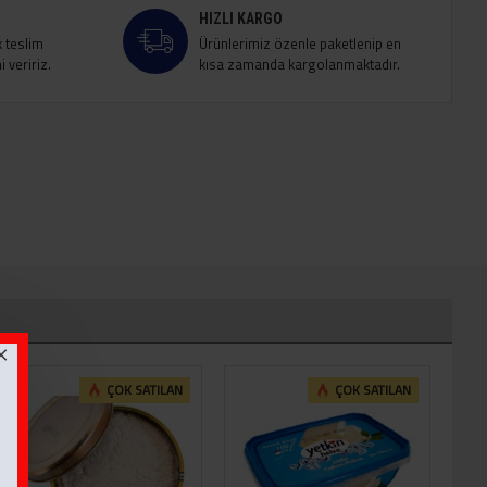
HIZLI KARGO
k teslim
Ürünlerimiz özenle paketlenip en
 veririz.
kısa zamanda kargolanmaktadır.
ÇOK SATILAN
ÇOK SATILAN