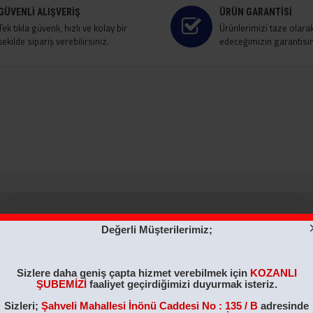
GÜVENLI ALIŞVERIŞ
ÜRÜN GARANTISI
Tek tıkla güvenli, hızlı ve kolay bir
Ürünlerimizi taze olara
şekilde sipariş verebilirsiniz.
edeceğimizin garantisini
Değerli Müşterilerimiz;
ÇOK SATILAN
ÇOK SATILAN
Sizlere daha geniş çapta hizmet verebilmek için
KOZANLI
ŞUBEMİZİ
faaliyet geçirdiğimizi duyurmak isteriz.
Sizleri;
Şahveli Mahallesi İnönü Caddesi No : 135 / B
adresinde