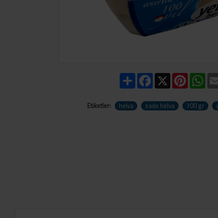
Share
Facebook
X
Pinteres
Wh
Etiketler:
helva
sade helva
700 gr