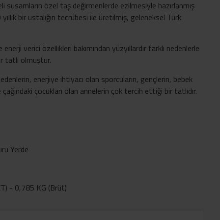
teli susamların özel taş değirmenlerde ezilmesiyle hazırlanmış
llık bir ustalığın tecrübesi ile üretilmiş, geleneksel Türk
 enerji verici özellikleri bakımından yüzyıllardır farklı nedenlerle
r tatlı olmuştur.
 edenlerin, enerjiye ihtiyacı olan sporcuların, gençlerin, bebek
ğındaki çocukları olan annelerin çok tercih ettiği bir tatlıdır.
uru Yerde
T) - 0,785 KG (Brüt)