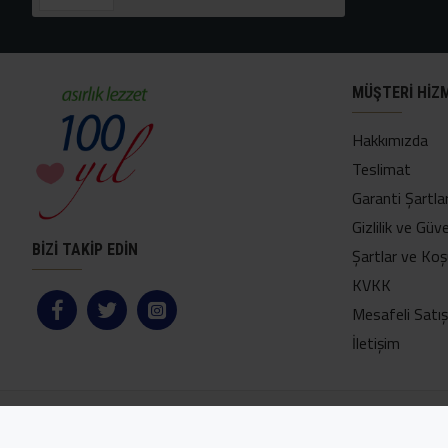
MÜŞTERI HIZ
Hakkımızda
Teslimat
Garanti Şartlar
Gizlilik ve Güve
BİZİ TAKİP EDİN
Şartlar ve Koş
KVKK
Mesafeli Satı
İletişim
Copyright © 2024, Yetkin Helva Online Mağaza