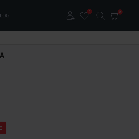
0
0
LOG
VA
E