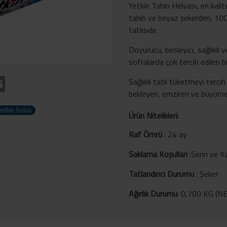
Yetkin Tahin Helvası, en kali
tahin ve beyaz şekerden, 100 yı
tatlısıdır.
Doyurucu, besleyici, sağlıklı ve
sofralarda çok tercih edilen bi
t
atsApp
Email
Sağlıklı tatlı tüketmeyi tercih
bekleyen, emziren ve büyüme ça
yetkin helva
Ürün Nitelikleri:
Raf Ömrü
:
24 ay
Saklama Koşulları
:
Serin ve K
Tatlandırıcı Durumu
:
Şeker
Ağırlık Durumu
: 0,700 KG (NE