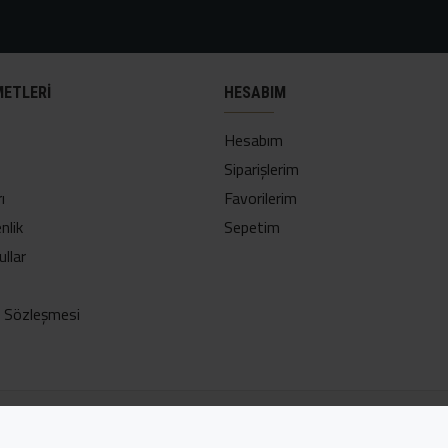
METLERI
HESABIM
Hesabım
Siparişlerim
ı
Favorilerim
nlik
Sepetim
ullar
ş Sözleşmesi
Adres:
Suyabatmaz Mah. Yeniçarsı Cd. No:30/A Şahinbey/Gazi