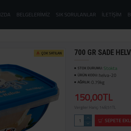
IZDA
BELGELERIMIZ
SIK SORULANLAR
İLETIŞIM
B
700 GR SADE HEL
ÇOK SATILAN
Stokta
STOK DURUMU:
helva-20
ÜRÜN KODU:
0.79kg
AĞIRLIK:
150,00TL
Vergiler Hariç: 148,51TL
SEPETE EKL