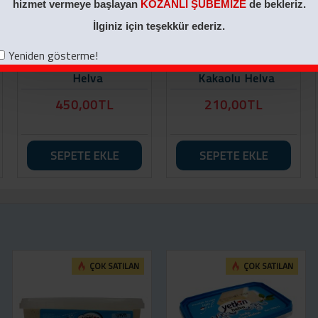
hizmet vermeye başlayan
KOZANLI ŞUBEMİZE
de bekleriz.
İlginiz için teşekkür ederiz.
Yeniden gösterme!
700 GR Antep Fıstıklı
1 KG Nostaljik Kutu
Helva
Kakaolu Helva
450,00TL
210,00TL
SEPETE EKLE
SEPETE EKLE
ÇOK SATILAN
ÇOK SATILAN