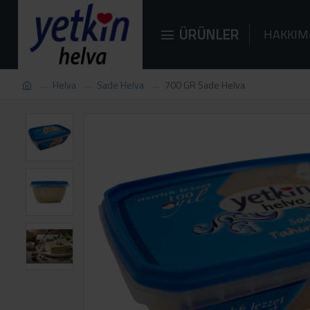
ÜRÜNLER
HAKKIM
Helva
Sade Helva
700 GR Sade Helva