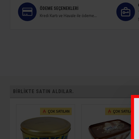
ÖDEME SEÇENEKLERI
Kredi Kartı ve Havale ile ödeme...
BIRLIKTE SATIN ALDILAR.
ÇOK SATILAN
ÇOK SATILAN