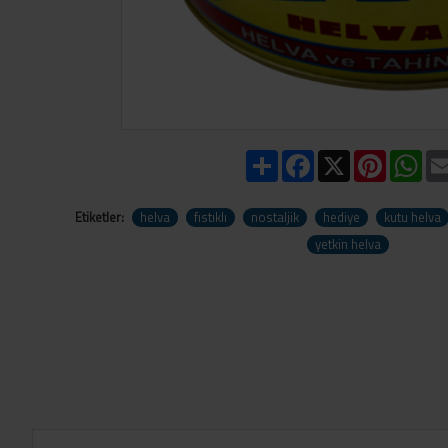
Share
Facebook
X
Pinteres
Wh
Etiketler:
helva
fıstıklı
nostaljik
hediye
kutu helva
yetkin helva