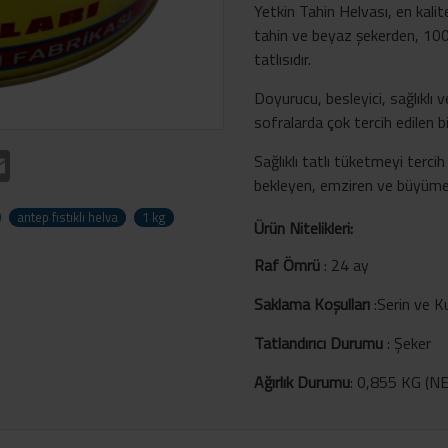
Yetkin Tahin Helvası, en kali
tahin ve beyaz şekerden, 100 yı
tatlısıdır.
Doyurucu, besleyici, sağlıklı ve
sofralarda çok tercih edilen bi
t
atsApp
Email
Sağlıklı tatlı tüketmeyi tercih
bekleyen, emziren ve büyüme ça
antep fıstıklı helva
1 kg
Ürün Nitelikleri:
Raf Ömrü
:
24 ay
Saklama Koşulları
:
Serin ve K
Tatlandırıcı Durumu
:
Şeker
Ağırlık Durumu
:
0,855 KG (NET