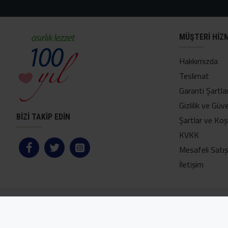
MÜŞTERI HIZ
Hakkımızda
Teslimat
Garanti Şartlar
Gizlilik ve Güve
BİZİ TAKİP EDİN
Şartlar ve Koş
KVKK
Mesafeli Satı
İletişim
Copyright © 2024, Yetkin Helva Online Mağaza