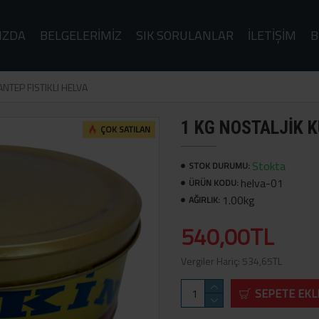
IZDA
BELGELERIMIZ
SIK SORULANLAR
İLETIŞIM
B
NTEP FISTIKLI HELVA
1 KG NOSTALJİK K
ÇOK SATILAN
Stokta
STOK DURUMU:
helva-01
ÜRÜN KODU:
1.00kg
AĞIRLIK:
540,00TL
Vergiler Hariç: 534,65TL
SEPETE EKL