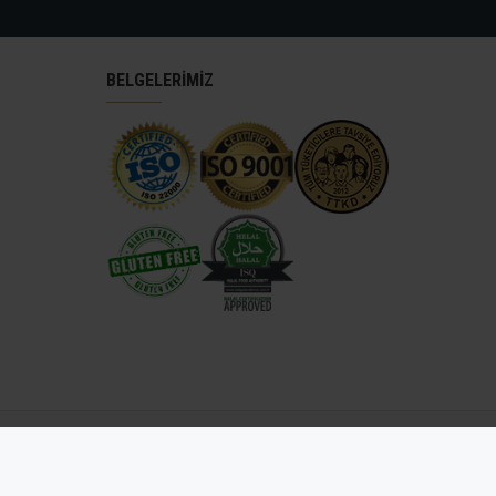
BELGELERİMİZ
antep