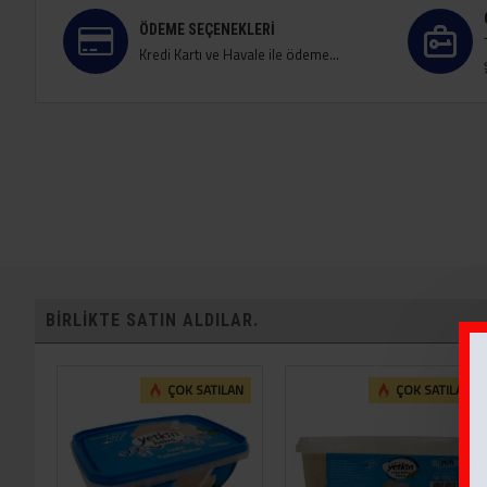
ÖDEME SEÇENEKLERI
Kredi Kartı ve Havale ile ödeme...
BIRLIKTE SATIN ALDILAR.
ÇOK SATILAN
ÇOK SATILAN