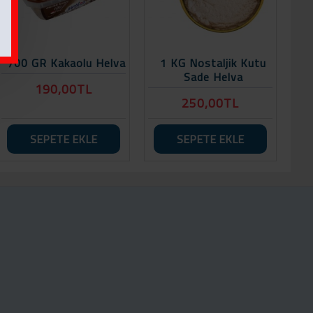
700 GR Kakaolu Helva
1 KG Nostaljik Kutu
Sade Helva
190,00TL
250,00TL
SEPETE EKLE
SEPETE EKLE