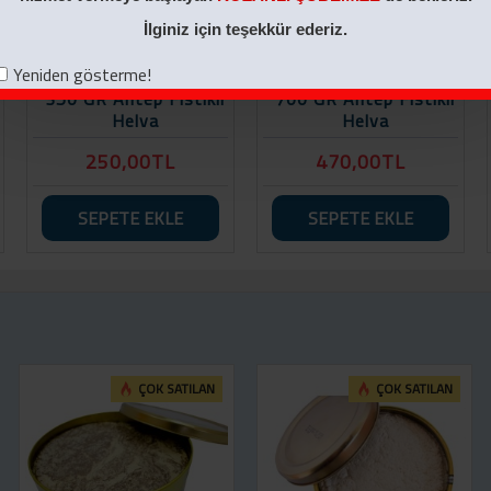
İlginiz için teşekkür ederiz.
Yeniden gösterme!
350 GR Antep Fıstıklı
700 GR Antep Fıstıklı
Helva
Helva
250,00TL
470,00TL
SEPETE EKLE
SEPETE EKLE
ÇOK SATILAN
ÇOK SATILAN