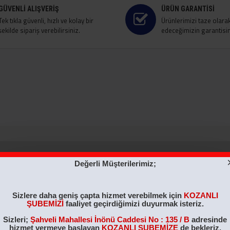
GÜVENLI ALIŞVERIŞ
ÜRÜN GARANTISI
Tek tıkla güvenli, hızlı ve kolay bir
Ürünlerimizi taze olara
şekilde sipariş verebilirsiniz.
edeceğimizin garantisini
Değerli Müşterilerimiz;
ÇOK SATILAN
ÇOK SATILAN
Sizlere daha geniş çapta hizmet verebilmek için
KOZANLI
ŞUBEMİZİ
faaliyet geçirdiğimizi duyurmak isteriz.
Sizleri;
Şahveli Mahallesi İnönü Caddesi No : 135 / B
adresinde
hizmet vermeye başlayan
KOZANLI ŞUBEMİZE
de bekleriz.