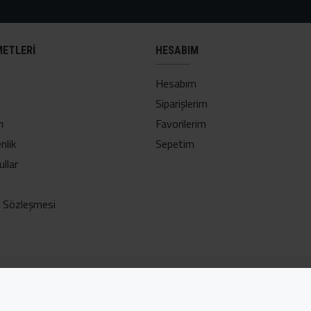
METLERI
HESABIM
Hesabım
Siparişlerim
ı
Favorilerim
nlik
Sepetim
ullar
ş Sözleşmesi
Adres:
Suyabatmaz Mah. Yeniçarsı Cd. No:30/A Şahinbey/Gazi
Tel:
+90.342 231 15 72