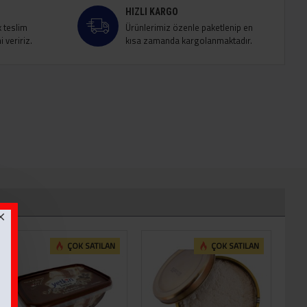
HIZLI KARGO
k teslim
Ürünlerimiz özenle paketlenip en
 veririz.
kısa zamanda kargolanmaktadır.
ÇOK SATILAN
ÇOK SATILAN