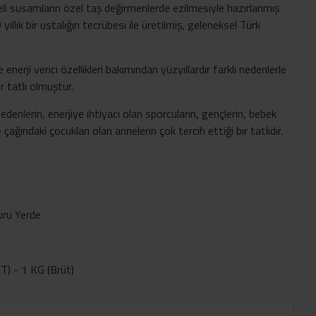
teli susamların özel taş değirmenlerde ezilmesiyle hazırlanmış
llık bir ustalığın tecrübesi ile üretilmiş, geleneksel Türk
 enerji verici özellikleri bakımından yüzyıllardır farklı nedenlerle
r tatlı olmuştur.
 edenlerin, enerjiye ihtiyacı olan sporcuların, gençlerin, bebek
ğındaki çocukları olan annelerin çok tercih ettiği bir tatlıdır.
uru Yerde
) - 1 KG (Brüt)