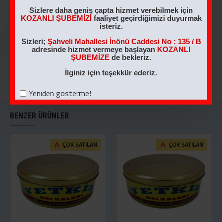
2 KG Nostaljik Kutu
1 KG NOSTALJİK
Sizlere daha geniş çapta hizmet verebilmek için
Sade Helva
KUTU ANTEP
KOZANLI ŞUBEMİZİ
faaliyet geçirdiğimizi duyurmak
FISTIKLI HELVA
isteriz.
460,00TL
540,00TL
Sizleri;
Şahveli Mahallesi İnönü Caddesi No : 135 / B
adresinde hizmet vermeye başlayan
KOZANLI
ŞUBEMİZE
de bekleriz.
SEPETE EKLE
SEPETE EKLE
İlginiz için teşekkür ederiz.
Yeniden gösterme!
BENZER ÜRÜNLER
ÇOK SATILAN
ÇOK SATILAN