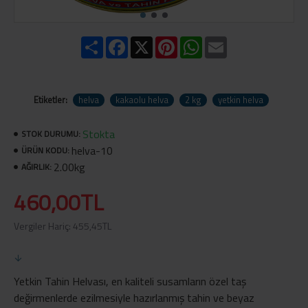
Share
Facebook
X
Pinterest
WhatsApp
Email
Etiketler:
helva
kakaolu helva
2 kg
yetkin helva
Stokta
STOK DURUMU:
helva-10
ÜRÜN KODU:
2.00kg
AĞIRLIK:
460,00TL
Vergiler Hariç: 455,45TL
Yetkin Tahin Helvası, en kaliteli susamların özel taş
değirmenlerde ezilmesiyle hazırlanmış tahin ve beyaz