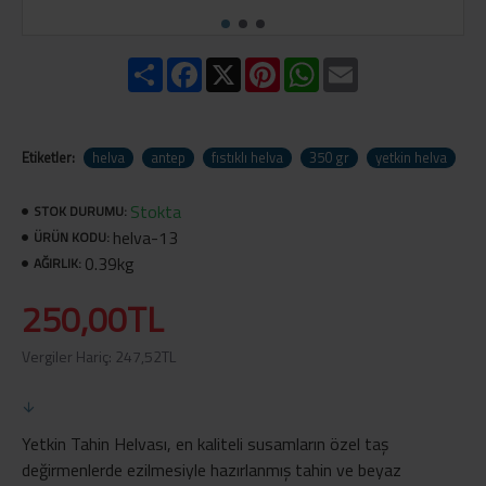
Share
Facebook
X
Pinterest
WhatsApp
Email
Etiketler:
helva
antep
fıstıklı helva
350 gr
yetkin helva
Stokta
STOK DURUMU:
helva-13
ÜRÜN KODU:
0.39kg
AĞIRLIK:
250,00TL
Vergiler Hariç: 247,52TL
Yetkin Tahin Helvası, en kaliteli susamların özel taş
değirmenlerde ezilmesiyle hazırlanmış tahin ve beyaz