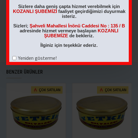
1 KG NOSTALJİK
2 KG Sade Helva
Sizlere daha geniş çapta hizmet verebilmek için
KUTU ANTEP
KOZANLI ŞUBEMİZİ
faaliyet geçirdiğimizi duyurmak
460,00TL
FISTIKLI HELVA
isteriz.
540,00TL
Sizleri;
Şahveli Mahallesi İnönü Caddesi No : 135 / B
adresinde hizmet vermeye başlayan
KOZANLI
ŞUBEMİZE
de bekleriz.
SEPETE EKLE
SEPETE EKLE
İlginiz için teşekkür ederiz.
Yeniden gösterme!
BENZER ÜRÜNLER
ÇOK SATILAN
ÇOK SATILAN