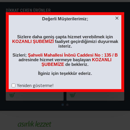
DIKKAT ÇEKEN ÜRÜNLER
Değerli Müşterilerimiz;
Sizlere daha geniş çapta hizmet verebilmek için
KOZANLI ŞUBEMİZİ
faaliyet geçirdiğimizi duyurmak
isteriz.
Sizleri;
Şahveli Mahallesi İnönü Caddesi No : 135 / B
adresinde hizmet vermeye başlayan
KOZANLI
ŞUBEMİZE
de bekleriz.
İlginiz için teşekkür ederiz.
1 KG NOSTALJİK KUTU ANTEP FISTIKLI HELVA
5 KG Sade Helva
Yeniden gösterme!
540,00TL
1.100,00TL