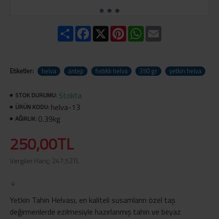
Share
Facebook
X
Pinterest
WhatsApp
Email
Etiketler:
helva
antep
fıstıklı helva
350 gr
yetkin helva
Stokta
STOK DURUMU:
helva-13
ÜRÜN KODU:
0.39kg
AĞIRLIK:
250,00TL
Vergiler Hariç: 247,52TL
Yetkin Tahin Helvası, en kaliteli susamların özel taş
değirmenlerde ezilmesiyle hazırlanmış tahin ve beyaz