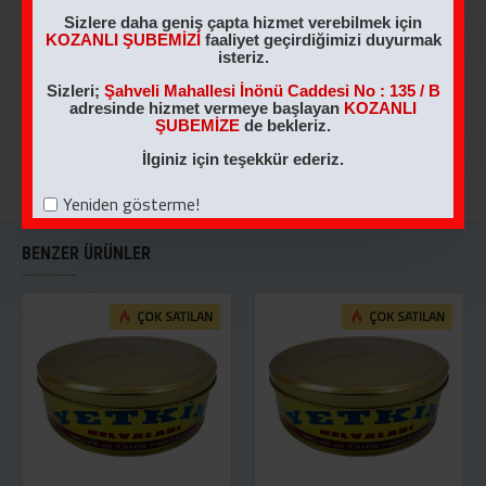
1 KG NOSTALJİK
2 KG Sade Helva
Sizlere daha geniş çapta hizmet verebilmek için
KUTU ANTEP
KOZANLI ŞUBEMİZİ
faaliyet geçirdiğimizi duyurmak
460,00TL
FISTIKLI HELVA
isteriz.
540,00TL
Sizleri;
Şahveli Mahallesi İnönü Caddesi No : 135 / B
adresinde hizmet vermeye başlayan
KOZANLI
ŞUBEMİZE
de bekleriz.
SEPETE EKLE
SEPETE EKLE
İlginiz için teşekkür ederiz.
Yeniden gösterme!
BENZER ÜRÜNLER
ÇOK SATILAN
ÇOK SATILAN