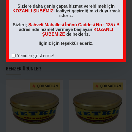
1 KG NOSTALJİK
2 KG Sade Helva
Sizlere daha geniş çapta hizmet verebilmek için
KUTU ANTEP
KOZANLI ŞUBEMİZİ
faaliyet geçirdiğimizi duyurmak
460,00TL
FISTIKLI HELVA
isteriz.
540,00TL
Sizleri;
Şahveli Mahallesi İnönü Caddesi No : 135 / B
adresinde hizmet vermeye başlayan
KOZANLI
ŞUBEMİZE
de bekleriz.
SEPETE EKLE
SEPETE EKLE
İlginiz için teşekkür ederiz.
Yeniden gösterme!
BENZER ÜRÜNLER
ÇOK SATILAN
ÇOK SATILAN