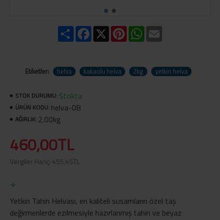
Share
Facebook
X
Pinterest
WhatsApp
Email
Etiketler:
helva
kakaolu helva
2kg
yetkin helva
Stokta
STOK DURUMU:
helva-08
ÜRÜN KODU:
2.00kg
AĞIRLIK:
460,00TL
Vergiler Hariç: 455,45TL
Yetkin Tahin Helvası, en kaliteli susamların özel taş
değirmenlerde ezilmesiyle hazırlanmış tahin ve beyaz